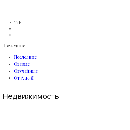
18+
Последние
Последние
Старые
Случайные
От А до Я
Недвижимость