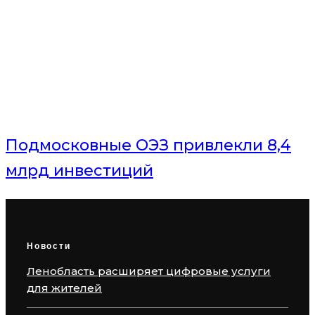
Газпромбанк рекомендовал
петербургским инвесторам
валютные облигации
Подмосковные ОЭЗ привлекли 8,4
млрд инвестиций
Новости
Ленобласть расширяет цифровые услуги
для жителей