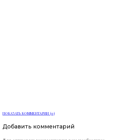
Две системы мониторинга за
электробусами подключили в
Автобусном парке № 2
ПОКАЗАТЬ КОММЕНТАРИИ (0)
Добавить комментарий