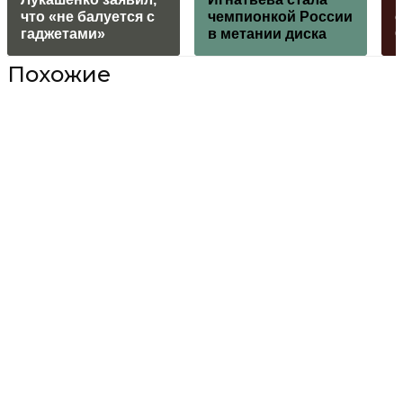
что «не балуется с
чемпионкой России
о
гаджетами»
в метании диска
Похожие