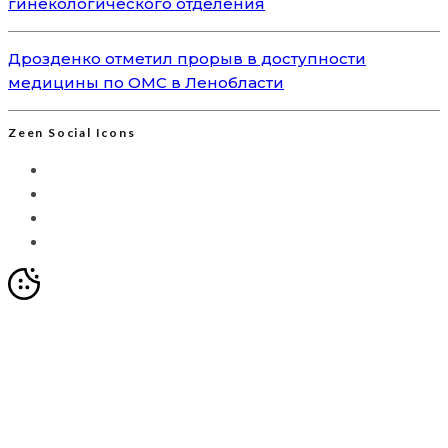
гинекологического отделения
Дрозденко отметил прорыв в доступности
медицины по ОМС в Ленобласти
Zeen Social Icons
Мы используем Яндекс.Метрику для анализа
посещаемости сайта. Это позволяет собирать
анонимизированные данные о вашем поведении с
помощью cookie-файлов. Продолжая использовать сайт,
вы соглашаетесь с
Политикой обработки персональных