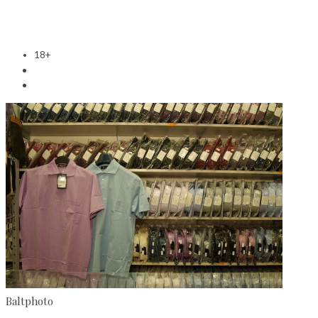
18+
Baltphoto