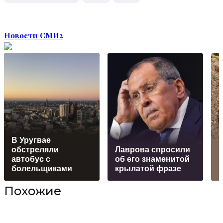
Новости СМИ2
В Уругвае
обстреляли
Лаврова спросили
К
автобус с
об его знаменитой
болельщиками
крылатой фразе
и
Похожие