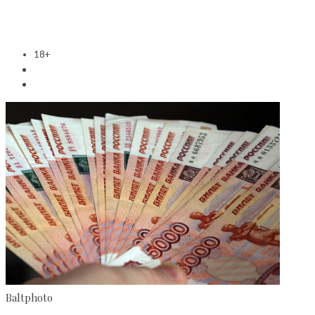
18+
Baltphoto