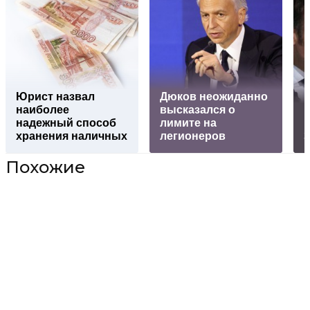
Юрист нaзвал
Дюков неожиданно
наиболее
высказался о
Е
надежный способ
лимите на
п
хранения наличных
легионеров
Похожие