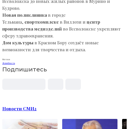
Всеволожска до новых жилых районов в Мурино и
Кудрово.
Новая поликлиника
в городе
Тельмана,
спорткомплекс
в Виллози и
центр
производства медизделий
во Всеволожске укрепляют
сферу здравоохранения.
Дом культуры
в Красном Бору создаёт новые
возможности для творчества и отдыха.
Метки
Ленобласть
Подпишитесь
Новости СМИ2