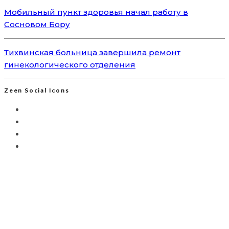
Мобильный пункт здоровья начал работу в
Сосновом Бору
Тихвинская больница завершила ремонт
гинекологического отделения
Zeen Social Icons
Мы используем Яндекс.Метрику для анализа
посещаемости сайта. Это позволяет собирать
анонимизированные данные о вашем поведении с