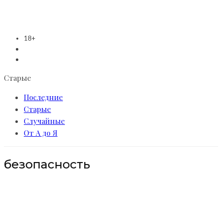
18+
Старые
Последние
Старые
Случайные
От А до Я
безопасность