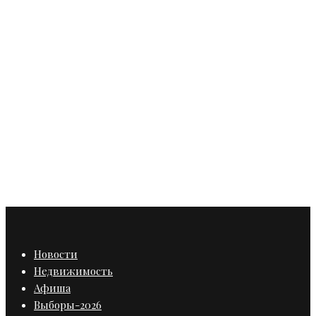
Строительство
Пылевые бури поднялись на
Профессора Попова, где сносят
«Ригель»
Новости
Недвижимость
Афиша
Выборы-2026