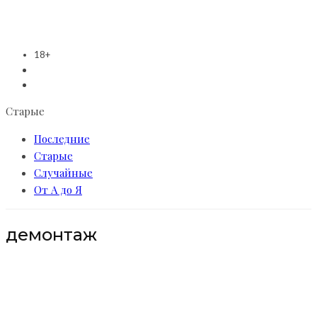
18+
Старые
Последние
Старые
Случайные
От А до Я
демонтаж