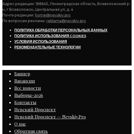
Адрес редакции: 188645, Ленинградская область, Всеволожский р-
н, г Всеволожск, Центральная ул, д. 4
Почта редакции:
home@nevskiy.pro
По вопросам рекламы:
reklama@nevskiy.pro
ПОЛИТИКА ОБРАБОТКИ ПЕРСОНАЛЬНЫХ ДАННЫХ
ПОЛИТИКА ИСПОЛЬЗОВАНИЯ COOKIES
УСЛОВИЯ ИСПОЛЬЗОВАНИЯ
РЕКОМЕНДАТЕЛЬНЫЕ ТЕХНОЛОГИИ
Баннер
Вакансии
Все новости
Выборы-2026
Контакты
Невский Проспект
Невский Проспект — Nevskiy.Pro
О нас
Обратная связь