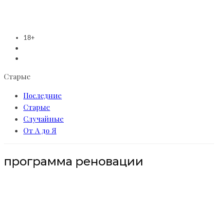
18+
Старые
Последние
Старые
Случайные
От А до Я
программа реновации