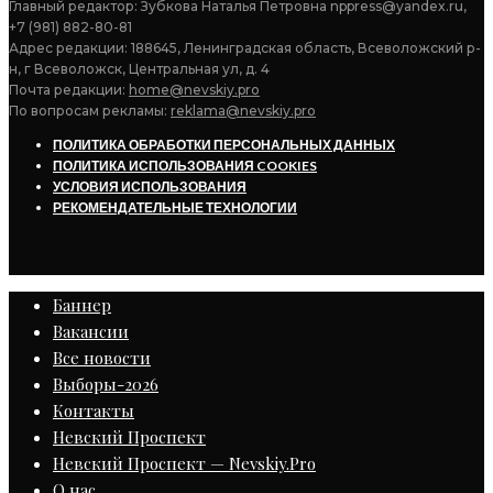
Главный редактор: Зубкова Наталья Петровна nppress@yandex.ru,
+7 (981) 882-80-81
Адрес редакции: 188645, Ленинградская область, Всеволожский р-
н, г Всеволожск, Центральная ул, д. 4
Почта редакции:
home@nevskiy.pro
По вопросам рекламы:
reklama@nevskiy.pro
ПОЛИТИКА ОБРАБОТКИ ПЕРСОНАЛЬНЫХ ДАННЫХ
ПОЛИТИКА ИСПОЛЬЗОВАНИЯ COOKIES
УСЛОВИЯ ИСПОЛЬЗОВАНИЯ
РЕКОМЕНДАТЕЛЬНЫЕ ТЕХНОЛОГИИ
Баннер
Вакансии
Все новости
Выборы-2026
Контакты
Невский Проспект
Невский Проспект — Nevskiy.Pro
О нас