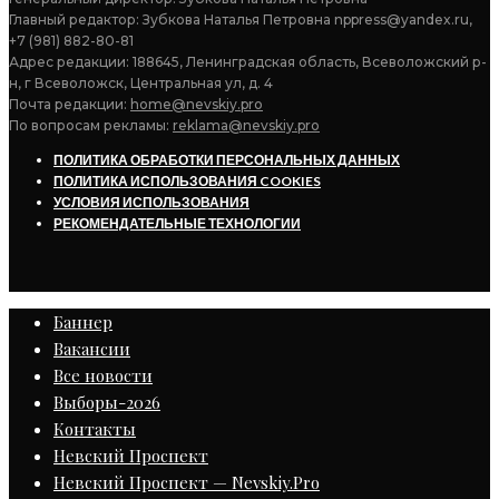
Главный редактор: Зубкова Наталья Петровна nppress@yandex.ru,
+7 (981) 882-80-81
Адрес редакции: 188645, Ленинградская область, Всеволожский р-
н, г Всеволожск, Центральная ул, д. 4
Почта редакции:
home@nevskiy.pro
По вопросам рекламы:
reklama@nevskiy.pro
ПОЛИТИКА ОБРАБОТКИ ПЕРСОНАЛЬНЫХ ДАННЫХ
ПОЛИТИКА ИСПОЛЬЗОВАНИЯ COOKIES
УСЛОВИЯ ИСПОЛЬЗОВАНИЯ
РЕКОМЕНДАТЕЛЬНЫЕ ТЕХНОЛОГИИ
Баннер
Вакансии
Все новости
Выборы-2026
Контакты
Невский Проспект
Невский Проспект — Nevskiy.Pro