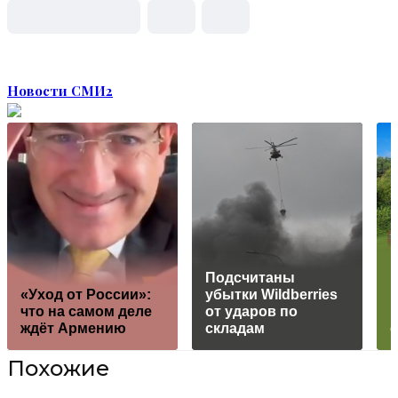
Новости СМИ2
Подсчитаны
«Уход от России»:
убытки Wildberries
п
что на самом деле
от ударов по
п
ждёт Армению
складам
Похожие