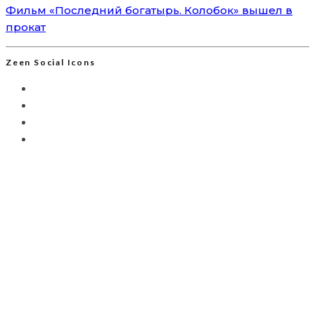
Фильм «Последний богатырь. Колобок» вышел в
прокат
Zeen Social Icons
Мы используем Яндекс.Метрику для анализа
посещаемости сайта. Это позволяет собирать
анонимизированные данные о вашем поведении с
помощью cookie-файлов. Продолжая использовать сайт,
вы соглашаетесь с
Политикой обработки персональных
данных
и с обработкой таких данных в целях улучшения
работы ресурса.