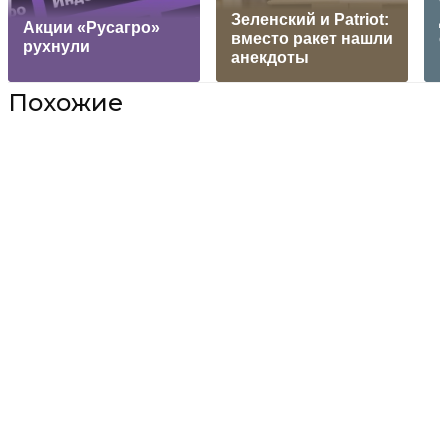
Зеленский и Patriot:
Акции «Русагро»
вместо ракет нашли
о
рухнули
анекдоты
к
Похожие