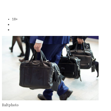
18+
Baltphоto