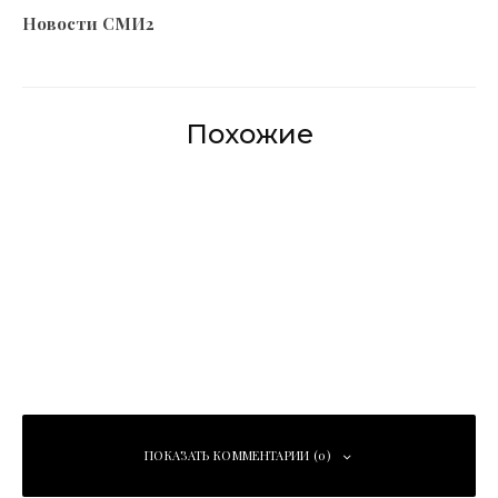
Новости СМИ2
Похожие
Мобильный
Ленобласть
пункт
расширяет
здоровья
цифровые
начал работу
услуги для
в Сосновом
жителей
Бору
ПОКАЗАТЬ КОММЕНТАРИИ (0)