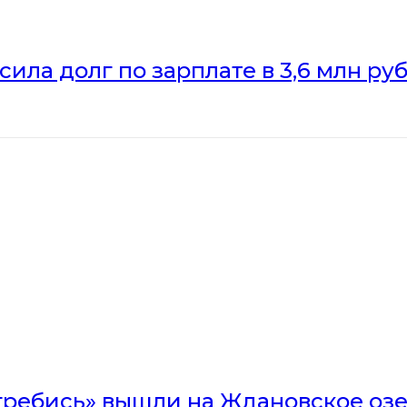
ила долг по зарплате в 3,6 млн ру
гребись» вышли на Ждановское оз