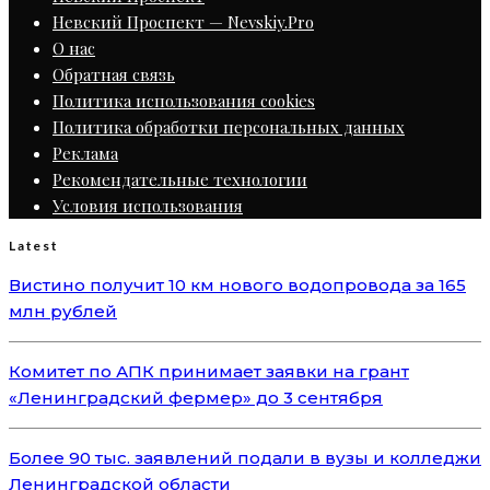
Невский Проспект — Nevskiy.Pro
О нас
Обратная связь
Политика использования cookies
Политика обработки персональных данных
Реклама
Рекомендательные технологии
Условия использования
Latest
Вистино получит 10 км нового водопровода за 165
млн рублей
Комитет по АПК принимает заявки на грант
«Ленинградский фермер» до 3 сентября
Более 90 тыс. заявлений подали в вузы и колледжи
Ленинградской области