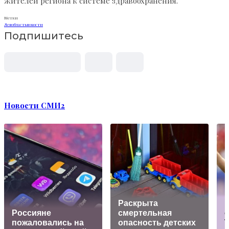
жителей региона к системе здравоохранения.
Метки
Ленобласть
новости
Подпишитесь
Новости СМИ2
Раскрыта
Россияне
смертельная
пожаловались на
опасность детских
Т