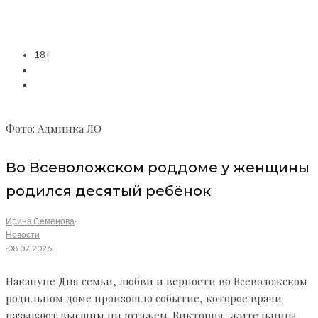
18+
Фото: Админка ЛО
Во Всеволожском роддоме у женщины
родился десятый ребёнок
Ирина Семенова
·
Новости
·
08.07.2026
Накануне Дня семьи, любви и верности во Всеволожском
родильном доме произошло событие, которое врачи
называют высшим пилотажем. Виктория, жительница