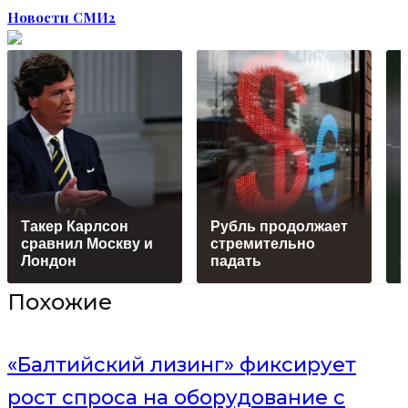
Новости СМИ2
Такер Карлсон
Рубль продолжает
р
сравнил Москву и
стремительно
к
Лондон
падать
5
Похожие
«Балтийский лизинг» фиксирует
рост спроса на оборудование с