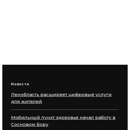
Каскадные фасады и оммаж
итальянской архитектуре: как ЖК
«Сампсониевский, 32» от LEGENDA
переосмысливает код Выборгской
стороны
Новости
Ленобласть расширяет цифровые услуги
для жителей
Мобильный пункт здоровья начал работу в
Сосновом Бору