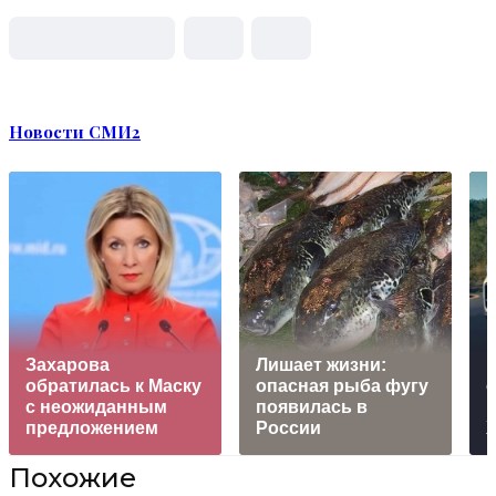
Новости СМИ2
Захарова
Лишает жизни:
обратилась к Маску
опасная рыба фугу
с неожиданным
появилась в
к
предложением
России
Похожие