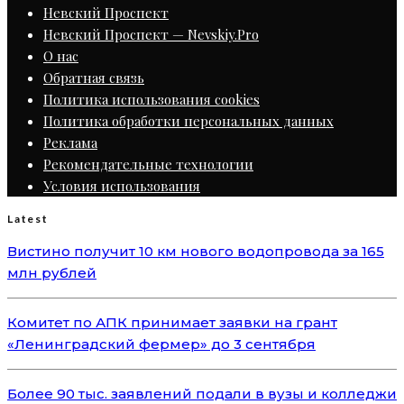
Невский Проспект
Невский Проспект — Nevskiy.Pro
О нас
Обратная связь
Политика использования cookies
Политика обработки персональных данных
Реклама
Рекомендательные технологии
Условия использования
Latest
Вистино получит 10 км нового водопровода за 165
млн рублей
Комитет по АПК принимает заявки на грант
«Ленинградский фермер» до 3 сентября
Более 90 тыс. заявлений подали в вузы и колледжи