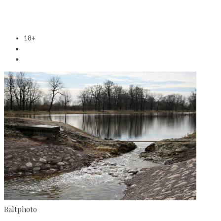
18+
Baltphoto