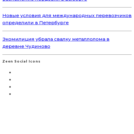
Новые условия для международных перевозчиков
определили в Петербурге
Экомилиция убрала свалку металлолома в
деревне Чудиново
Zeen Social Icons
Мы используем Яндекс.Метрику для анализа
посещаемости сайта. Это позволяет собирать