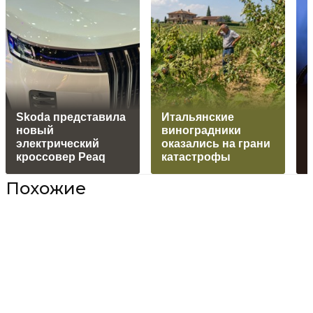
Skoda представила
Итальянские
К
новый
виноградники
электрический
оказались на грани
кроссовер Peaq
катастрофы
Похожие