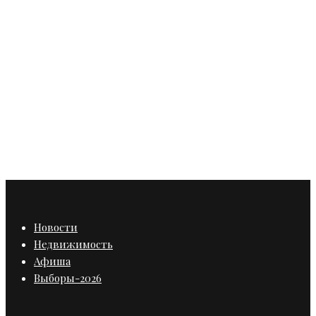
Санкт-Петербург
Whoosh учит ПДД с помощью
необычного арт-проекта
Новости
Недвижимость
Афиша
Выборы-2026