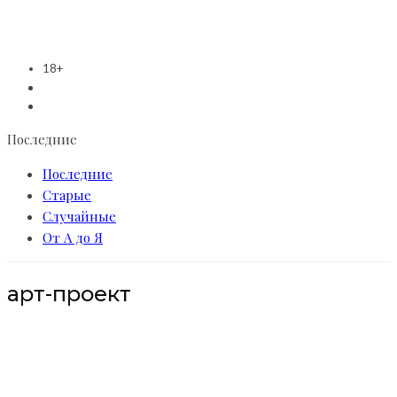
18+
Последние
Последние
Старые
Случайные
От А до Я
арт-проект