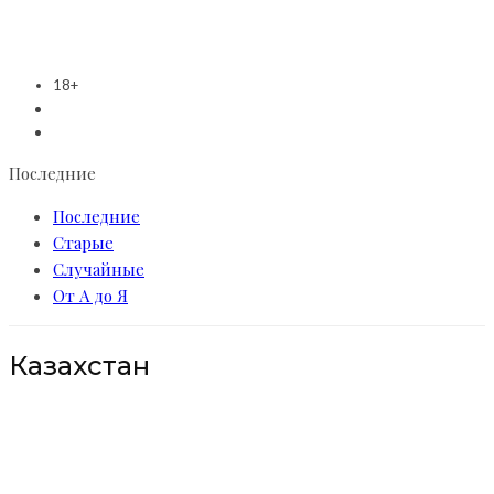
18+
Последние
Последние
Старые
Случайные
От А до Я
Казахстан