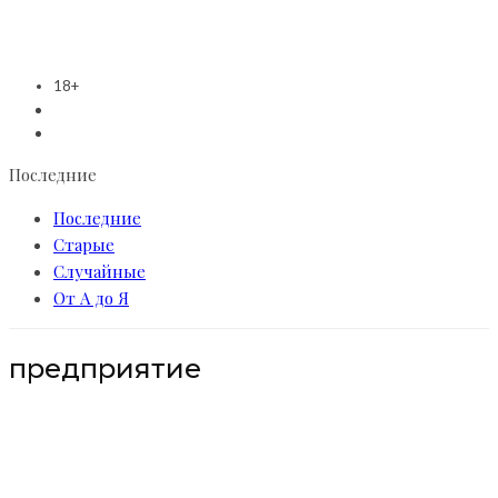
18+
Последние
Последние
Старые
Случайные
От А до Я
предприятие