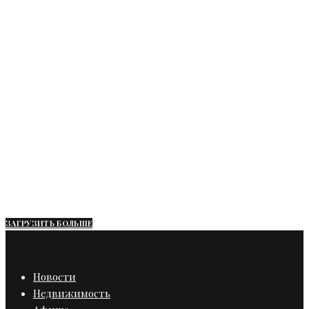
Бизнес
Главное
Новости
Санкт-Петербург
Кирилл Поляков: «Фармакор
Продакшн» получила льготный
кредит в 35,3 миллиона рублей
ЗАГРУЗИТЬ БОЛЬШЕ
Новости
Недвижимость