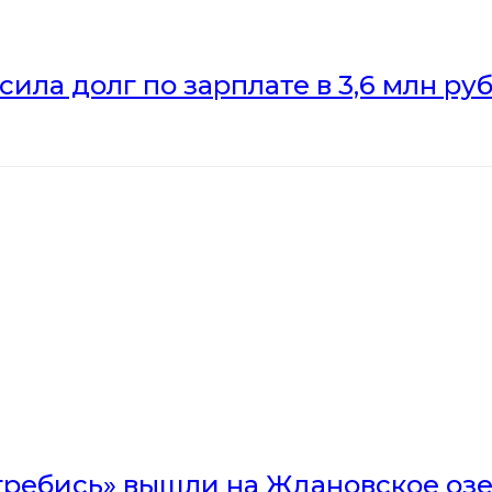
ила долг по зарплате в 3,6 млн ру
гребись» вышли на Ждановское оз