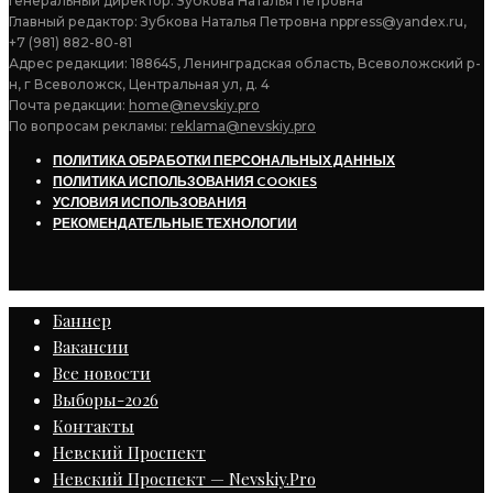
Генеральный директор: Зубкова Наталья Петровна
Главный редактор: Зубкова Наталья Петровна nppress@yandex.ru,
+7 (981) 882-80-81
Адрес редакции: 188645, Ленинградская область, Всеволожский р-
н, г Всеволожск, Центральная ул, д. 4
Почта редакции:
home@nevskiy.pro
По вопросам рекламы:
reklama@nevskiy.pro
ПОЛИТИКА ОБРАБОТКИ ПЕРСОНАЛЬНЫХ ДАННЫХ
ПОЛИТИКА ИСПОЛЬЗОВАНИЯ COOKIES
УСЛОВИЯ ИСПОЛЬЗОВАНИЯ
РЕКОМЕНДАТЕЛЬНЫЕ ТЕХНОЛОГИИ
Баннер
Вакансии
Все новости
Выборы-2026
Контакты
Невский Проспект
Невский Проспект — Nevskiy.Pro