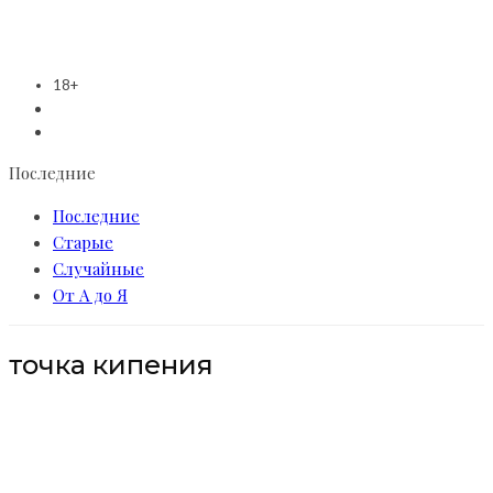
18+
Последние
Последние
Старые
Случайные
От А до Я
точка кипения