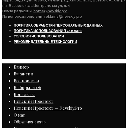
Адрес редакции: 188645, Ленинградская область, Всеволожский р-
н, г Всеволожск, Центральная ул, д. 4
Почта редакции:
home@nevskiy.pro
По вопросам рекламы:
reklama@nevskiy.pro
ПОЛИТИКА ОБРАБОТКИ ПЕРСОНАЛЬНЫХ ДАННЫХ
ПОЛИТИКА ИСПОЛЬЗОВАНИЯ COOKIES
УСЛОВИЯ ИСПОЛЬЗОВАНИЯ
РЕКОМЕНДАТЕЛЬНЫЕ ТЕХНОЛОГИИ
Баннер
Вакансии
Все новости
Выборы-2026
Контакты
Невский Проспект
Невский Проспект — Nevskiy.Pro
О нас
Обратная связь