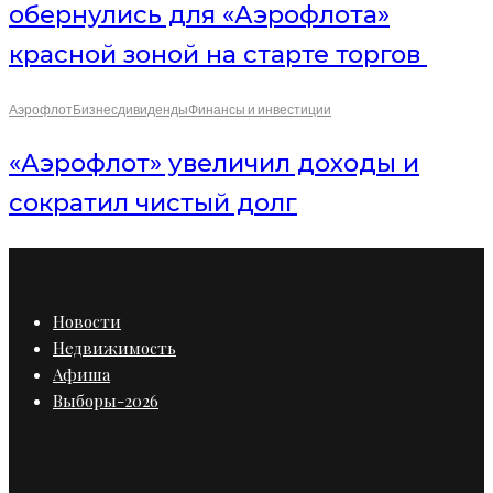
обернулись для «Аэрофлота»
красной зоной на старте торгов
Аэрофлот
Бизнес
дивиденды
Финансы и инвестиции
«Аэрофлот» увеличил доходы и
сократил чистый долг
Новости
Недвижимость
Афиша
Выборы-2026