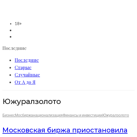
18+
Последние
Последние
Старые
Случайные
От А до Я
Южуралзолото
Бизнес
Мосбиржа
национализация
Финансы и инвестиции
Южуралзолото
Московская биржа приостановила