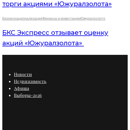
торги акциями «Южуралзолота»
Бизнес
национализация
Финансы и инвестиции
Южуралзолото
БКС Экспресс отзывает оценку
акций «Южуралзолота»
Новости
Недвижимость
Афиша
Выборы-2026