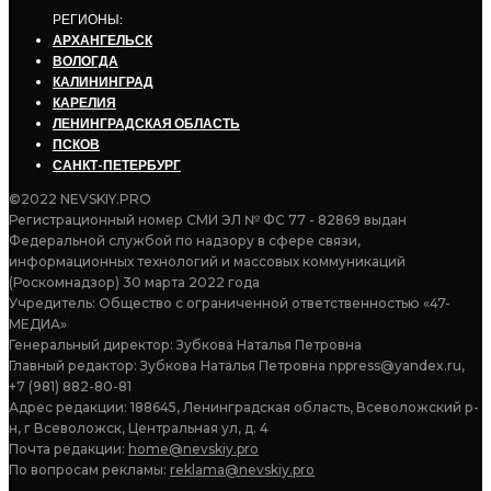
РЕГИОНЫ:
АРХАНГЕЛЬСК
ВОЛОГДА
КАЛИНИНГРАД
КАРЕЛИЯ
ЛЕНИНГРАДСКАЯ ОБЛАСТЬ
ПСКОВ
САНКТ-ПЕТЕРБУРГ
©2022 NEVSKIY.PRO
Регистрационный номер СМИ ЭЛ № ФС 77 - 82869 выдан
Федеральной службой по надзору в сфере связи,
информационных технологий и массовых коммуникаций
(Роскомнадзор) 30 марта 2022 года
Учредитель: Общество с ограниченной ответственностью «47-
МЕДИА»
Генеральный директор: Зубкова Наталья Петровна
Главный редактор: Зубкова Наталья Петровна nppress@yandex.ru,
+7 (981) 882-80-81
Адрес редакции: 188645, Ленинградская область, Всеволожский р-
н, г Всеволожск, Центральная ул, д. 4
Почта редакции:
home@nevskiy.pro
По вопросам рекламы:
reklama@nevskiy.pro