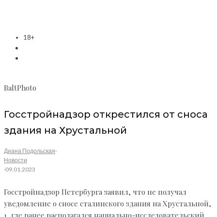
18+
BaltPhoto
Госстройнадзор открестился от сноса
здания на Хрустальной
Диана Подольская
·
Новости
·
09.01.2023
Госстройнадзор Петербурга заявил, что не получал
уведомление о сносе сталинского здания на Хрустальной,
1, где ранее располагался нациально-исследовательский