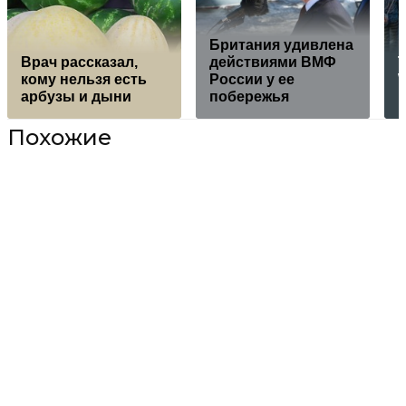
Британия удивлена
Врач рассказал,
действиями ВМФ
кому нельзя есть
России у ее
W
арбузы и дыни
побережья
Похожие