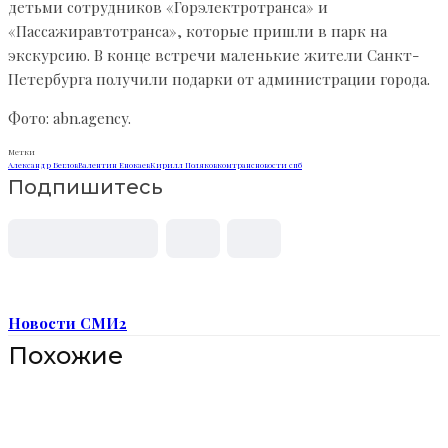
детьми сотрудников «Горэлектротранса» и
«Пассажиравтотранса», которые пришли в парк на
экскурсию. В конце встречи маленькие жители Санкт-
Петербурга получили подарки от администрации города.
Фото: abn.agency.
Метки
Александр Беглов
Валентин Енокаев
Кирилл Поляков
комтранс
новости спб
Подпишитесь
Новости СМИ2
Похожие