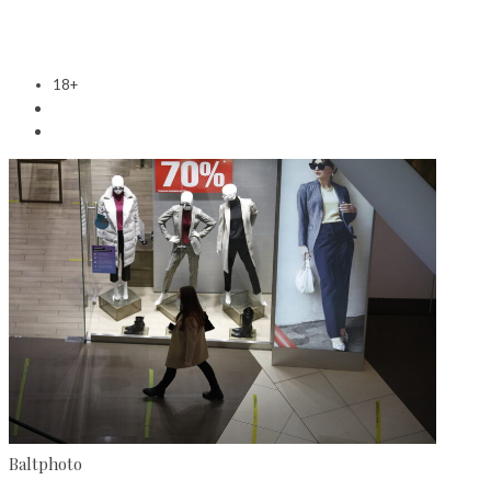
18+
Baltphoto