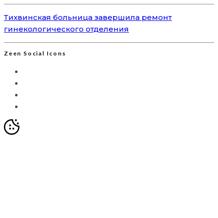
Тихвинская больница завершила ремонт
гинекологического отделения
Zeen Social Icons
Мы используем Яндекс.Метрику для анализа
посещаемости сайта. Это позволяет собирать
анонимизированные данные о вашем поведении с
помощью cookie-файлов. Продолжая использовать сайт,
вы соглашаетесь с
Политикой обработки персональных
данных
и с обработкой таких данных в целях улучшения