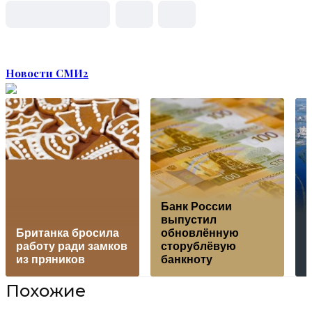
Новости СМИ2
Банк России
выпустил
Британка бросила
обновлённую
р
работу ради замков
сторублёвую
из пряников
банкноту
Похожие