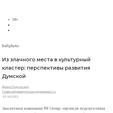
18+
Baltphoto
Из злачного места в культурный
кластер: перспективы развития
Думской
Диана Подольская
·
Главное
Коммерческая недвижимость
·
25.04.2023
Аналитики компании NF Group оценили перспективы