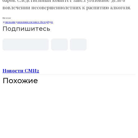
баров. Следственный комитет завел уголовное дело о
вовлечении несовершеннолетних к распитию алкоголя.
Метки
думская
недвижимость
Санкт-Петербург
Подпишитесь
Новости СМИ2
Похожие