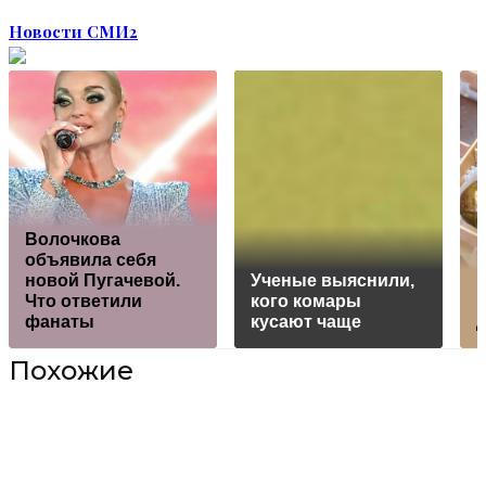
Новости СМИ2
Волочкова
объявила себя
новой Пугачевой.
Ученые выяснили,
Что ответили
кого комары
фанаты
кусают чаще
Похожие