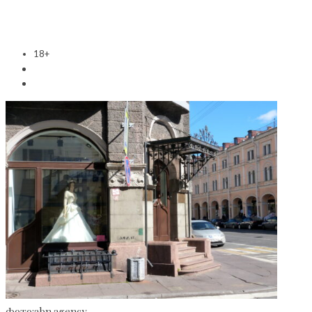
18+
фото:abn.agency