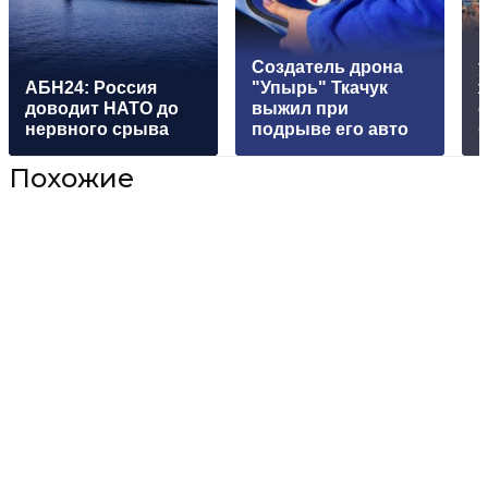
Создатель дрона
АБН24: Россия
"Упырь" Ткачук
ж
доводит НАТО до
выжил при
нервного срыва
подрыве его авто
Похожие