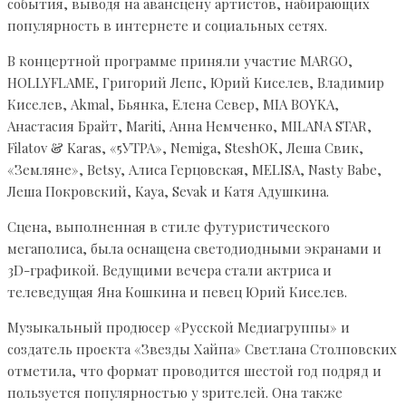
события, выводя на авансцену артистов, набирающих
популярность в интернете и социальных сетях.
В концертной программе приняли участие MARGO,
HOLLYFLAME, Григорий Лепс, Юрий Киселев, Владимир
Киселев, Akmal, Бьянка, Елена Север, MIA BOYKA,
Анастасия Брайт, Mariti, Анна Немченко, MILANA STAR,
Filatov & Karas, «5УТРА», Nemiga, SteshOK, Леша Свик,
«Земляне», Betsy, Алиса Герцовская, MELISA, Nasty Babe,
Леша Покровский, Kaya, Sevak и Катя Адушкина.
Сцена, выполненная в стиле футуристического
мегаполиса, была оснащена светодиодными экранами и
3D-графикой. Ведущими вечера стали актриса и
телеведущая Яна Кошкина и певец Юрий Киселев.
Музыкальный продюсер «Русской Медиагруппы» и
создатель проекта «Звезды Хайпа» Светлана Столповских
отметила, что формат проводится шестой год подряд и
пользуется популярностью у зрителей. Она также