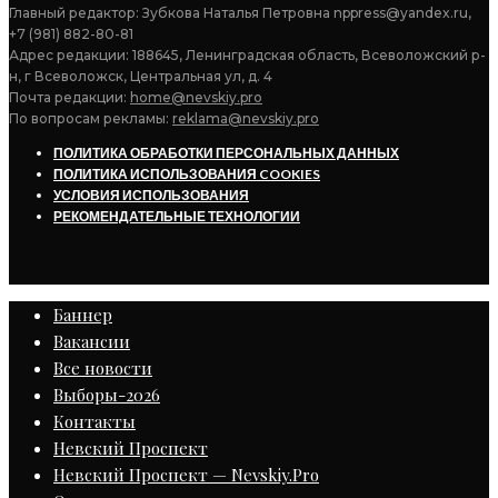
Главный редактор: Зубкова Наталья Петровна nppress@yandex.ru,
+7 (981) 882-80-81
Адрес редакции: 188645, Ленинградская область, Всеволожский р-
н, г Всеволожск, Центральная ул, д. 4
Почта редакции:
home@nevskiy.pro
По вопросам рекламы:
reklama@nevskiy.pro
ПОЛИТИКА ОБРАБОТКИ ПЕРСОНАЛЬНЫХ ДАННЫХ
ПОЛИТИКА ИСПОЛЬЗОВАНИЯ COOKIES
УСЛОВИЯ ИСПОЛЬЗОВАНИЯ
РЕКОМЕНДАТЕЛЬНЫЕ ТЕХНОЛОГИИ
Баннер
Вакансии
Все новости
Выборы-2026
Контакты
Невский Проспект
Невский Проспект — Nevskiy.Pro