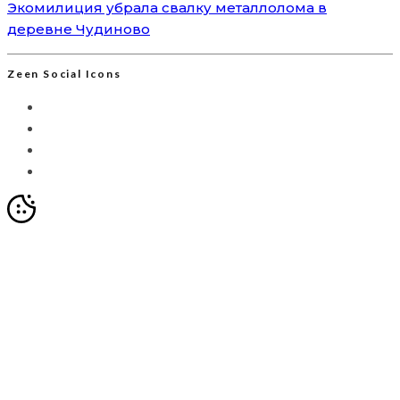
Экомилиция убрала свалку металлолома в
деревне Чудиново
Zeen Social Icons
Мы используем Яндекс.Метрику для анализа
посещаемости сайта. Это позволяет собирать
анонимизированные данные о вашем поведении с
помощью cookie-файлов. Продолжая использовать сайт,
вы соглашаетесь с
Политикой обработки персональных
данных
и с обработкой таких данных в целях улучшения
работы ресурса.