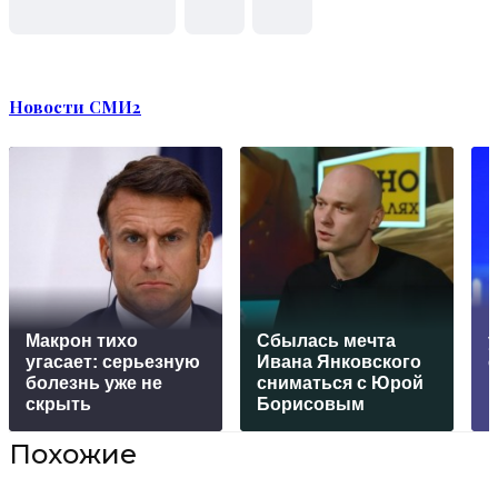
Новости СМИ2
Макрон тихо
Сбылась мечта
у
угасает: серьезную
Ивана Янковского
болезнь уже не
сниматься с Юрой
п
скрыть
Борисовым
Похожие