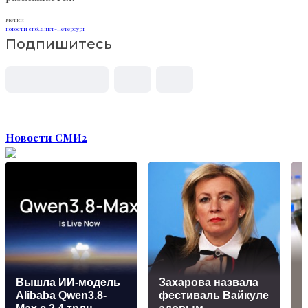
Метки
новости спб
Санкт-Петербург
Подпишитесь
Новости СМИ2
Вышла ИИ-модель
Захарова назвала
о
Alibaba Qwen3.8-
фестиваль Вайкуле