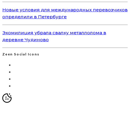
Новые условия для международных перевозчиков
определили в Петербурге
Экомилиция убрала свалку металлолома в
деревне Чудиново
Zeen Social Icons
Мы используем Яндекс.Метрику для анализа
посещаемости сайта. Это позволяет собирать
анонимизированные данные о вашем поведении с