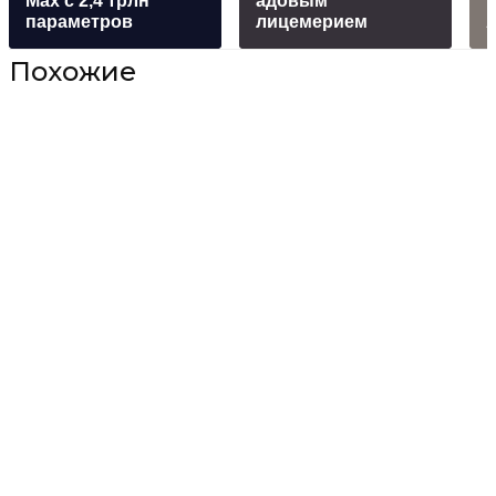
Max с 2,4 трлн
адовым
параметров
лицемерием
Похожие