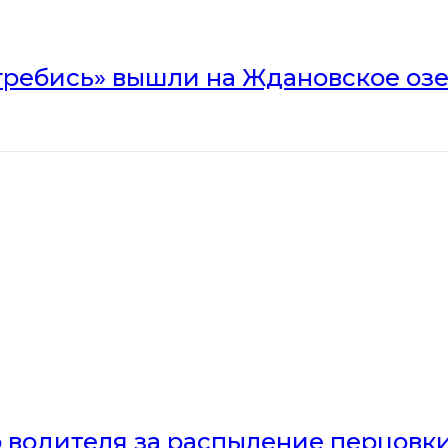
гребись» вышли на Ждановское оз
 водителя за распыление перцовки