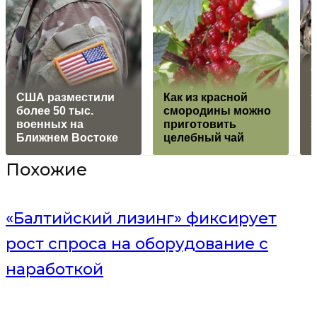
США разместили
Как из красной
т
более 50 тыс.
смородины можно
военных на
приготовить
Ближнем Востоке
целебный чай
Похожие
«Балтийский лизинг» фиксирует
рост спроса на оборудование с
наработкой