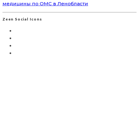
медицины по ОМС в Ленобласти
Zeen Social Icons
Мы используем Яндекс.Метрику для анализа
посещаемости сайта. Это позволяет собирать
анонимизированные данные о вашем поведении с
помощью cookie-файлов. Продолжая использовать сайт,
вы соглашаетесь с
Политикой обработки персональных
данных
и с обработкой таких данных в целях улучшения
работы ресурса.
ПРИНЯТЬ