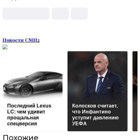
Новости СМИ2
Последний Lexus
Колосков считает,
LC: чем удивит
что Инфантино
р
прощальная
уступит давлению
с
спецверсия
УЕФА
Похожие