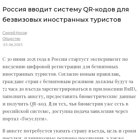
Россия вводит систему QR-кодов для
безвизовых иностранных туристов
Сергей Носов
·
Общество
·
25.06.2025
С 30 июня 2025 года в России стартует эксперимент по
введению цифровой регистрации для безвизовых
иностранных туристов. Согласно новым правилам,
граждане стран с безвизовым режимом должны будут за
72 часа до въезда зарегистрироваться в приложении RuID,
заполнить анкету, предоставить биометрические данные
и получить QR-код. Для тех, чья биометрия уже есть в
российской системе, доступна подача заявления через
портал «Госуслуги».
В анкете потребуется указать страну въезда, цель и сроки
поездки, планируемые регионы посещения, а также