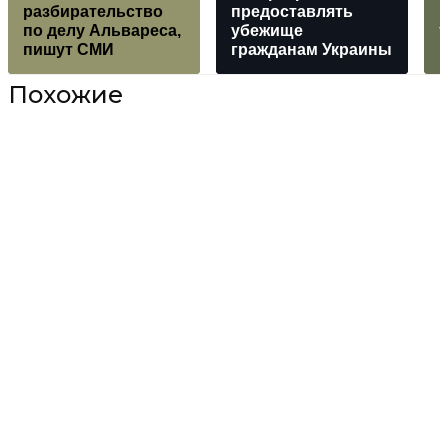
разбирательство
предоставлять
по делу Альвареса,
убежище
пишут СМИ
гражданам Украины
Похожие