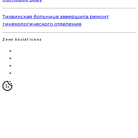
Тихвинская больница завершила ремонт
гинекологического отделения
Zeen Social Icons
Мы используем Яндекс.Метрику для анализа
посещаемости сайта. Это позволяет собирать
анонимизированные данные о вашем поведении с
помощью cookie-файлов. Продолжая использовать сайт,
вы соглашаетесь с
Политикой обработки персональных
данных
и с обработкой таких данных в целях улучшения