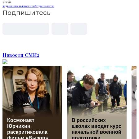
Метки
недвижимость
новости спб
строительство
Подпишитесь
Новости СМИ2
Космонавт
В российских
Юрчихин
школах вводят курс
раскритиковала
начальной военной
фильм «Вызов»
подготовки
в