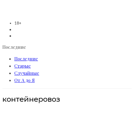
18+
Последние
Последние
Старые
Случайные
От А до Я
контейнеровоз