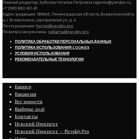
Главный редактор: Зубкова Наталья Петровна nppress@yandex.ru,
+7 (981) 882-80-81
Адрес редакции: 188645, Ленинградская область, Всеволожский р-
н, г Всеволожск, Центральная ул, д. 4
Почта редакции:
home@nevskiy.pro
По вопросам рекламы:
reklama@nevskiy.pro
ПОЛИТИКА ОБРАБОТКИ ПЕРСОНАЛЬНЫХ ДАННЫХ
ПОЛИТИКА ИСПОЛЬЗОВАНИЯ COOKIES
УСЛОВИЯ ИСПОЛЬЗОВАНИЯ
РЕКОМЕНДАТЕЛЬНЫЕ ТЕХНОЛОГИИ
Баннер
Вакансии
Все новости
Выборы-2026
Контакты
Невский Проспект
Невский Проспект — Nevskiy.Pro
О нас