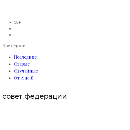
18+
Последние
Последние
Старые
Случайные
От А до Я
совет федерации