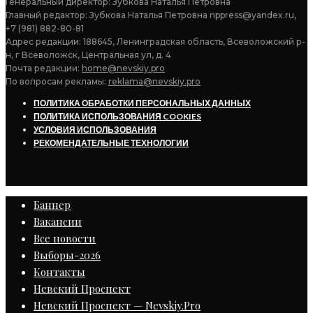
Генеральный директор: Зубкова Наталья Петровна
Главный редактор: Зубкова Наталья Петровна nppress@yandex.ru,
+7 (981) 882-80-81
Адрес редакции: 188645, Ленинградская область, Всеволожский р-
н, г Всеволожск, Центральная ул, д. 4
Почта редакции:
home@nevskiy.pro
По вопросам рекламы:
reklama@nevskiy.pro
ПОЛИТИКА ОБРАБОТКИ ПЕРСОНАЛЬНЫХ ДАННЫХ
ПОЛИТИКА ИСПОЛЬЗОВАНИЯ COOKIES
УСЛОВИЯ ИСПОЛЬЗОВАНИЯ
РЕКОМЕНДАТЕЛЬНЫЕ ТЕХНОЛОГИИ
Баннер
Вакансии
Все новости
Выборы-2026
Контакты
Невский Проспект
Невский Проспект — Nevskiy.Pro