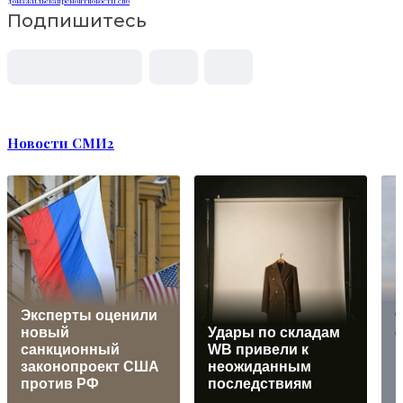
дома
жилье
капремонт
новости спб
Подпишитесь
Новости СМИ2
Эксперты оценили
новый
Удары по складам
санкционный
WB привели к
законопроект США
неожиданным
против РФ
последствиям